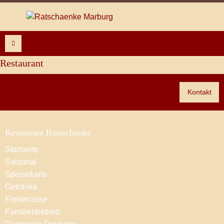
Restaurant
Kontakt
Restaurant Ratsschänke
Startseite
Saisonal
Speisekarte
Getränke
Freiterrasse
Familienbetrieb