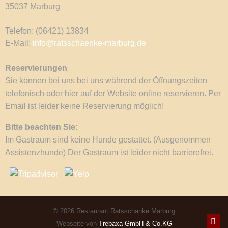
35037 Marburg
Telefon: (06421) 13834
E-Mail:
info@ratsschaenke-marburg.de
Reservierungen
Sie können bei uns bei uns während der Öffnungszeiten
telefonisch oder hier auf der Website online reservieren. Per
Email ist leider keine Reservierung möglich!
Bitte beachten Sie:
Im Gastraum sind keine Hunde gestattet. (Ausgenommen
Assistenzhunde) Der Gastraum ist leider nicht barrierefrei.
© 2026 Restaurant Ratsschänke Marburg
Webseite von
Trebaxa GmbH & Co.KG